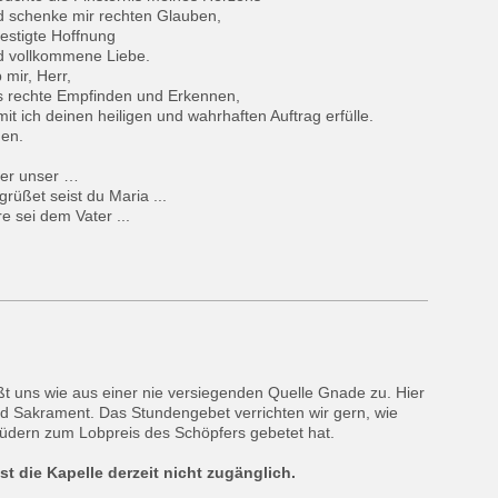
d schenke mir rechten Glauben,
estigte Hoffnung
d vollkommene Liebe.
 mir, Herr,
s rechte Empfinden und Erkennen,
it ich deinen heiligen und wahrhaften Auftrag erfülle.
en.
ter unser …
rüßet seist du Maria ...
e sei dem Vater ...
eßt uns wie aus einer nie versiegenden Quelle Gnade zu. Hier
nd Sakrament. Das Stundengebet verrichten wir gern, wie
rüdern zum Lobpreis des Schöpfers gebetet hat.
 die Kapelle derzeit nicht zugänglich.