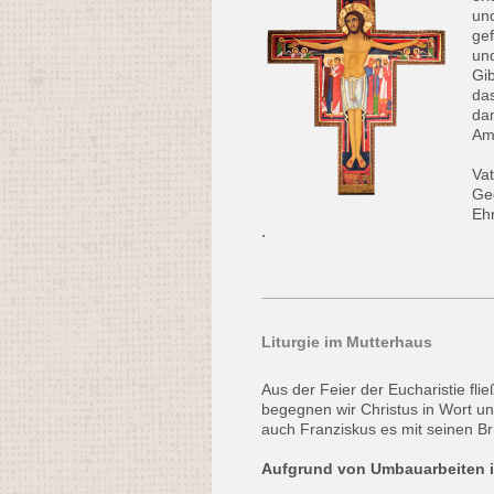
un
gef
un
Gib
da
dam
Am
Va
Geg
Ehr
.
Liturgie im Mutterhaus
Aus der Feier der Eucharistie fli
begegnen wir Christus in Wort u
auch Franziskus es mit seinen B
Aufgrund von Umbauarbeiten ist