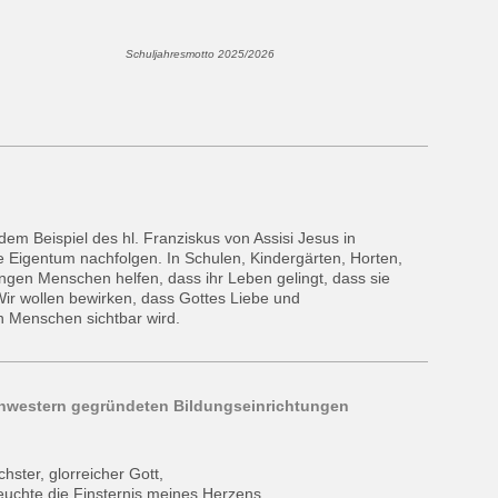
Schuljahresmotto
2025/2026
dem Beispiel des hl. Franziskus von Assisi Jesus in
 Eigentum nachfolgen. In Schulen, Kindergärten, Horten,
ngen Menschen helfen, dass ihr Leben gelingt, dass sie
 Wir wollen bewirken, dass Gottes Liebe und
n Menschen sichtbar wird.
chwestern gegründeten Bildungseinrichtungen
hster, glorreicher Gott,
euchte die Finsternis meines Herzens