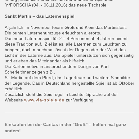
´n/FORSCHA (04. - 06.11.2016) das neue Tischspiel.
Sankt Martin – das Laternenspiel
Alljährlich im November feiern Groß und Klein das Martinsfest.
Die bunten Laternenumzüge erleuchten allerorts.
Das neue Laternenspiel für 2 – 4 Personen ab 4 Jahren nimmt
diese Tradition auf. Ziel ist es, alle Laternen zum Leuchten zu
bringen, doch manchmal löscht der Regen oder der Wind das
Licht in der Laterne aus. Die Spieler unterstützen sich gegenseitig
und erleben das Miteinander als hilfreich.
Die Kartenmotive in ansprechendem Design von Karl
Scherleithner zeigen z.B.,
St. Martin auf dem Pferd, das Lagerfeuer und weitere Sinnbilder
der Legende. Das in Deutschland hergestellte Spiel ist ab Oktober
erhältlich.
Zusätzlich steht die Spielregel in Leichter Sprache auf der
Webseite
www.via-spiele.de
zur Verfügung.
Einkaufen bei der Caritas in der "Gruft" – helfen mal ganz
anders!