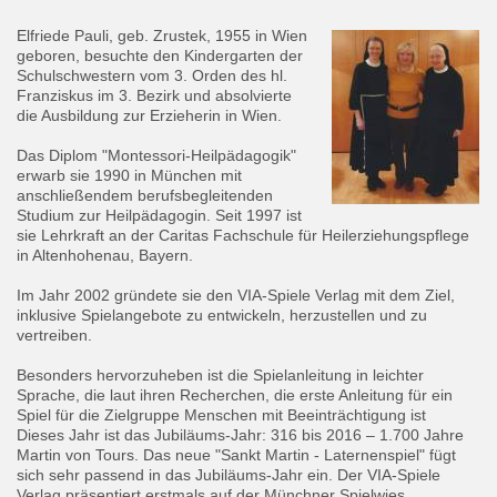
Elfriede Pauli, geb. Zrustek, 1955 in Wien
geboren, besuchte den Kindergarten der
Schulschwestern vom 3. Orden des hl.
Franziskus im 3. Bezirk und absolvierte
die Ausbildung zur Erzieherin in Wien.
Das Diplom "Montessori-Heilpädagogik"
erwarb sie 1990 in München mit
anschließendem berufsbegleitenden
Studium zur Heilpädagogin. Seit 1997 ist
sie Lehrkraft an der Caritas Fachschule für Heilerziehungspflege
in Altenhohenau, Bayern.
Im Jahr 2002 gründete sie den VIA-Spiele Verlag mit dem Ziel,
inklusive Spielangebote zu entwickeln, herzustellen und zu
vertreiben.
Besonders hervorzuheben ist die Spielanleitung in leichter
Sprache, die laut ihren Recherchen, die erste Anleitung für ein
Spiel für die Zielgruppe Menschen mit Beeinträchtigung ist
Dieses Jahr ist das Jubiläums-Jahr: 316 bis 2016 – 1.700 Jahre
Martin von Tours. Das neue "Sankt Martin - Laternenspiel" fügt
sich sehr passend in das Jubiläums-Jahr ein. Der VIA-Spiele
Verlag präsentiert erstmals auf der Münchner Spielwies