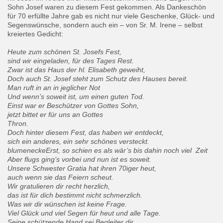
Sohn Josef waren zu diesem Fest gekommen. Als Dankeschön
für 70 erfüllte Jahre gab es nicht nur viele Geschenke, Glück- und
Segenswünsche, sondern auch ein – von Sr. M. Irene – selbst
kreiertes Gedicht:
Heute zum schönen St. Josefs Fest,
sind wir eingeladen, für des Tages Rest.
Zwar ist das Haus der hl. Elisabeth geweiht,
Doch auch St. Josef steht zum Schutz des Hauses bereit.
Man ruft in an in jeglicher Not
Und wenn’s soweit ist, um einen guten Tod.
Einst war er Beschützer von Gottes Sohn,
jetzt bittet er für uns an Gottes
Thron.
Doch hinter diesem Fest, das haben wir entdeckt,
sich ein anderes, ein sehr schönes versteckt.
blumeneckeErst, so schien es als wär’s bis dahin noch viel Zeit
Aber flugs ging’s vorbei und nun ist es soweit.
Unsere Schwester Gratia hat ihren 70iger heut,
auch wenn sie das Feiern scheut.
Wir gratulieren dir recht herzlich,
das ist für dich bestimmt nicht schmerzlich.
Was wir dir wünschen ist keine Frage.
Viel Glück und viel Segen für heut und alle Tage.
Seine schützende Hand sei Begleiter dir,