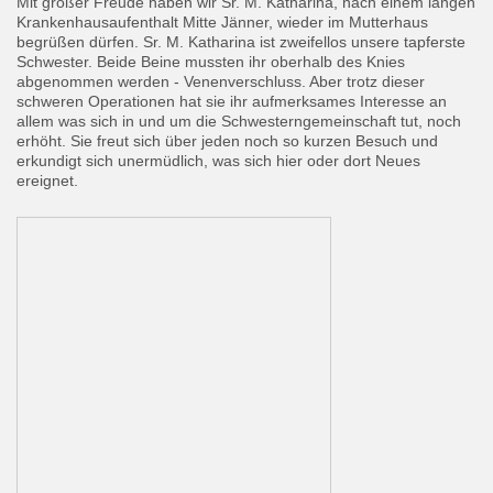
Mit großer Freude haben wir Sr. M. Katharina, nach einem langen
Krankenhausaufenthalt Mitte Jänner, wieder im Mutterhaus
begrüßen dürfen. Sr. M. Katharina ist zweifellos unsere tapferste
Schwester. Beide Beine mussten ihr oberhalb des Knies
abgenommen werden - Venenverschluss. Aber trotz dieser
schweren Operationen hat sie ihr aufmerksames Interesse an
allem was sich in und um die Schwesterngemeinschaft tut, noch
erhöht. Sie freut sich über jeden noch so kurzen Besuch und
erkundigt sich unermüdlich, was sich hier oder dort Neues
ereignet.